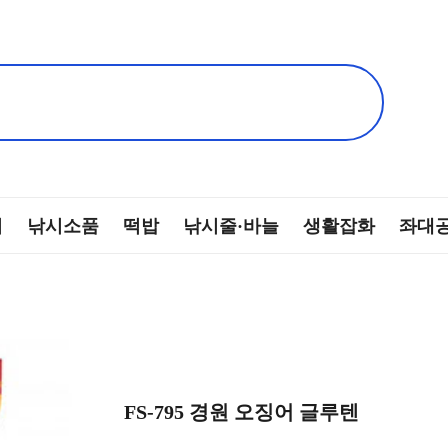
찌
낚시소품
떡밥
낚시줄·바늘
생활잡화
좌대
FS-795 경원 오징어 글루텐