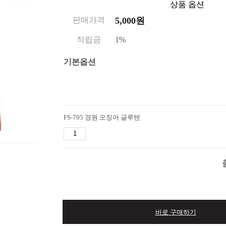
상품 옵션
판매가격
5,000
원
적립금
1%
기본옵션
FS-795 경원 오징어 글루텐
바로 구매하기