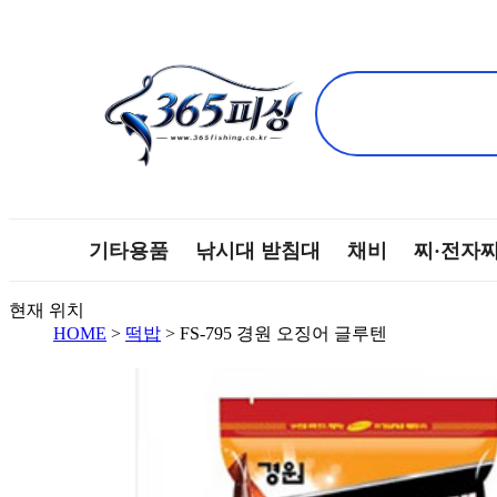
기타용품
낚시대 받침대
채비
찌·전자
현재 위치
HOME
>
떡밥
> FS-795 경원 오징어 글루텐